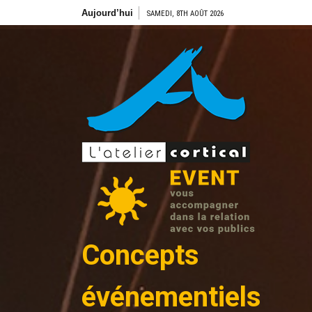
Aller
Aujourd’hui
SAMEDI, 8TH AOÛT 2026
au
contenu
Concepts
événementiels