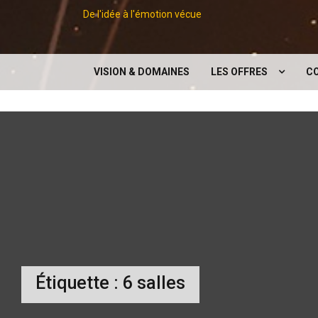
De l'idée à l'émotion vécue
VISION & DOMAINES
LES OFFRES
C
LES CONCEPTS
EXPOSITIONS
CONFÉRENCES
DIGITAL
SERVICES SUPPORTS À 
ÉVÉNEMENT
Étiquette :
6 salles