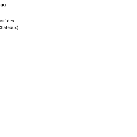
 au
sif des
 Châteaux)