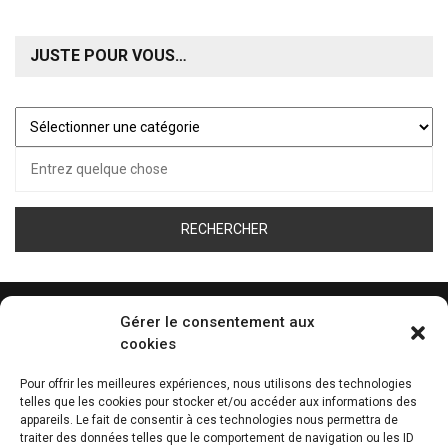
JUSTE POUR VOUS…
Juste
pour
Recherche
vous…
pour :
Gérer le consentement aux
cookies
ÉCOUTEZ LA WEB RADIO DE TOUS LES SPORT
Pour offrir les meilleures expériences, nous utilisons des technologies
telles que les cookies pour stocker et/ou accéder aux informations des
0:00
appareils. Le fait de consentir à ces technologies nous permettra de
traiter des données telles que le comportement de navigation ou les ID