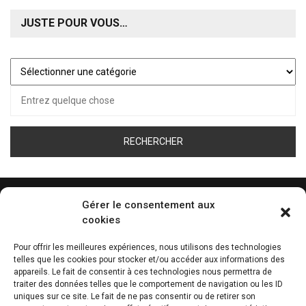
JUSTE POUR VOUS…
Juste
pour
Recherche
vous…
pour :
Gérer le consentement aux
cookies
ÉCOUTEZ LA WEB RADIO DE TOUS LES SPORT
Pour offrir les meilleures expériences, nous utilisons des technologies
telles que les cookies pour stocker et/ou accéder aux informations des
0:00
appareils. Le fait de consentir à ces technologies nous permettra de
traiter des données telles que le comportement de navigation ou les ID
uniques sur ce site. Le fait de ne pas consentir ou de retirer son