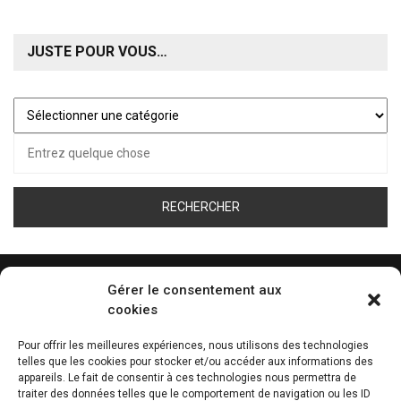
JUSTE POUR VOUS…
Juste
pour
Recherche
vous…
pour :
Gérer le consentement aux
cookies
ÉCOUTEZ LA WEB RADIO DE TOUS LES SPORT
Pour offrir les meilleures expériences, nous utilisons des technologies
telles que les cookies pour stocker et/ou accéder aux informations des
0:00
appareils. Le fait de consentir à ces technologies nous permettra de
traiter des données telles que le comportement de navigation ou les ID