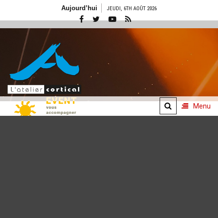
Aller
Aujourd’hui
JEUDI, 6TH AOÛT 2026
au
contenu
Menu
Concepts
événementiels
De l'idée à l'émotion
vécue