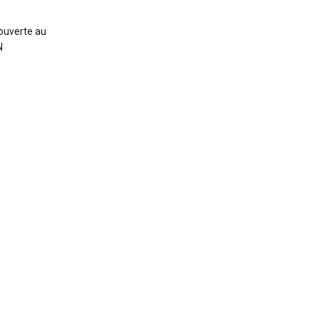
 ouverte au
N
…