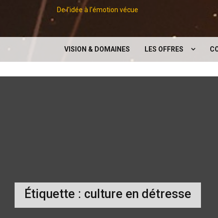
De l'idée à l'émotion vécue
VISION & DOMAINES
LES OFFRES
C
LES CONCEPTS
EXPOSITIONS
CONFÉRENCES
DIGITAL
SERVICES SUPPORTS À 
ÉVÉNEMENT
Étiquette :
culture en détresse