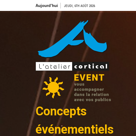
Aller
Aujourd’hui
JEUDI, 6TH AOÛT 2026
au
contenu
Concepts
événementiels