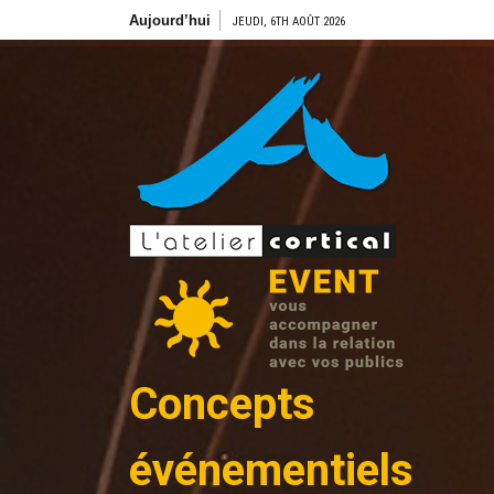
Aller
Aujourd’hui
JEUDI, 6TH AOÛT 2026
au
contenu
Concepts
événementiels