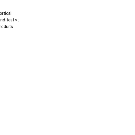
ortical
d-test » :
roduits