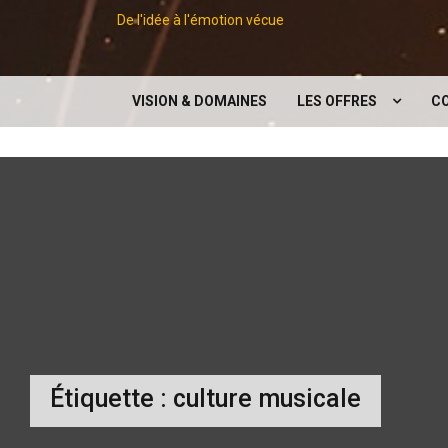
De l'idée à l'émotion vécue
VISION & DOMAINES
LES OFFRES
C
LES CONCEPTS
EXPOSITIONS
CONFÉRENCES
DIGITAL
SERVICES SUPPORTS À 
ÉVÉNEMENT
Étiquette :
culture musicale