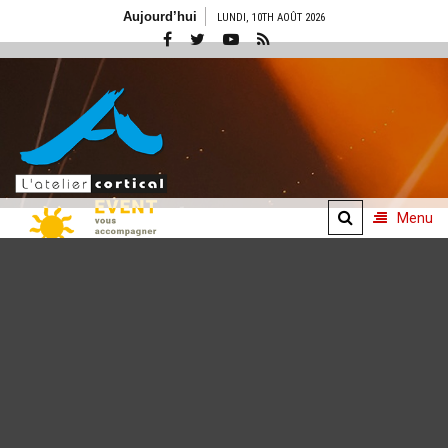
Aller
Aujourd’hui
LUNDI, 10TH AOÛT 2026
au
contenu
Menu
Concepts
événementiels
De l'idée à l'émotion
vécue