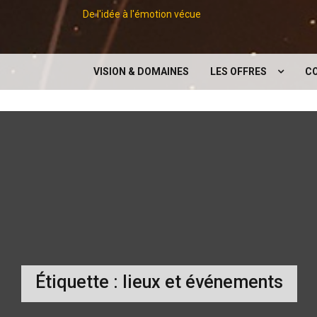
De l'idée à l'émotion vécue
VISION & DOMAINES
LES OFFRES
C
LES CONCEPTS
EXPOSITIONS
CONFÉRENCES
DIGITAL
SERVICES SUPPORTS À 
ÉVÉNEMENT
Étiquette :
lieux et événements