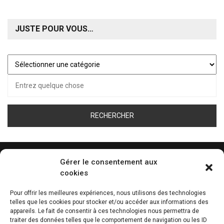
JUSTE POUR VOUS…
Juste
pour
Recherche
vous…
pour :
Gérer le consentement aux
cookies
ÉCOUTEZ LA WEB RADIO DE TOUS LES SPORT
Pour offrir les meilleures expériences, nous utilisons des technologies
telles que les cookies pour stocker et/ou accéder aux informations des
0:00
appareils. Le fait de consentir à ces technologies nous permettra de
traiter des données telles que le comportement de navigation ou les ID