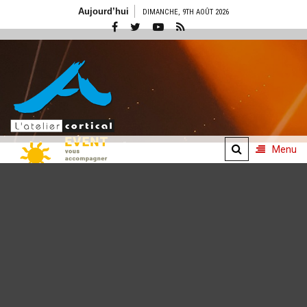
Aller
Aujourd’hui
DIMANCHE, 9TH AOÛT 2026
au
contenu
Menu
Concepts
événementiels
De l'idée à l'émotion
vécue