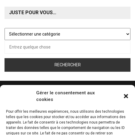
JUSTE POUR VOUS…
Juste
pour
Recherche
vous…
pour :
Gérer le consentement aux
cookies
ÉCOUTEZ LA WEB RADIO DE TOUS LES SPORT
Pour offrir les meilleures expériences, nous utilisons des technologies
telles que les cookies pour stocker et/ou accéder aux informations des
0:00
appareils. Le fait de consentir à ces technologies nous permettra de
traiter des données telles que le comportement de navigation ou les ID
uniques sur ce site. Le fait de ne pas consentir ou de retirer son