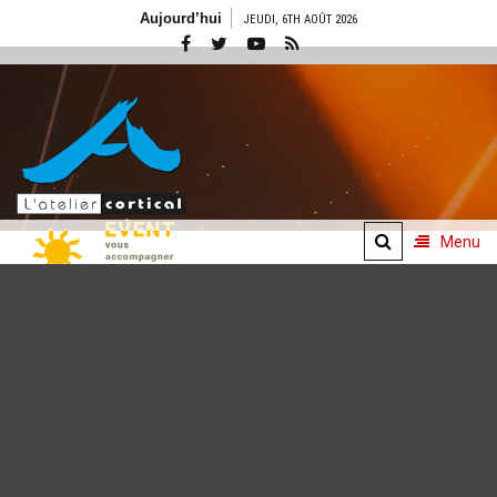
Aller
Aujourd’hui
JEUDI, 6TH AOÛT 2026
au
contenu
Menu
Concepts
événementiels
De l'idée à l'émotion
vécue