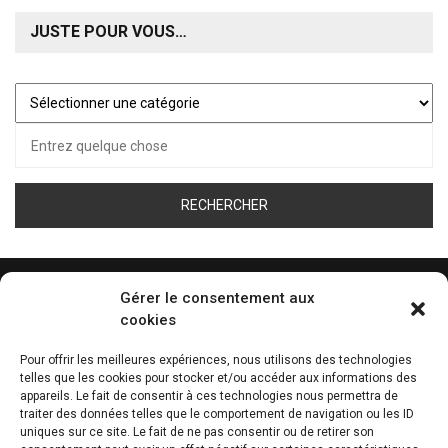
JUSTE POUR VOUS…
Juste
pour
Recherche
vous…
pour :
Gérer le consentement aux
cookies
ÉCOUTEZ LA WEB RADIO DE TOUS LES SPORT
Pour offrir les meilleures expériences, nous utilisons des technologies
telles que les cookies pour stocker et/ou accéder aux informations des
0:00
appareils. Le fait de consentir à ces technologies nous permettra de
traiter des données telles que le comportement de navigation ou les ID
uniques sur ce site. Le fait de ne pas consentir ou de retirer son