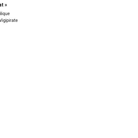
at »
ilique
Vigipirate