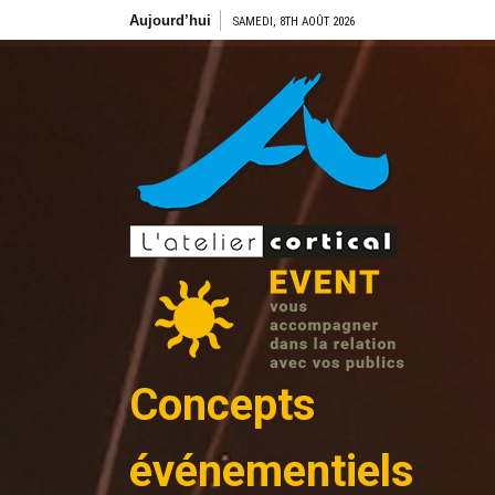
Aller
Aujourd’hui
SAMEDI, 8TH AOÛT 2026
au
contenu
Concepts
événementiels