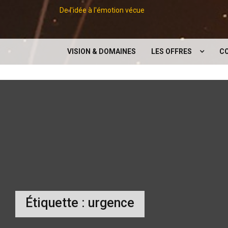
De l'idée à l'émotion vécue
VISION & DOMAINES
LES OFFRES
C
LES CONCEPTS
EXPOSITIONS
CONFÉRENCES
DIGITAL
SERVICES SUPPORTS À 
ÉVÉNEMENT
Étiquette :
urgence