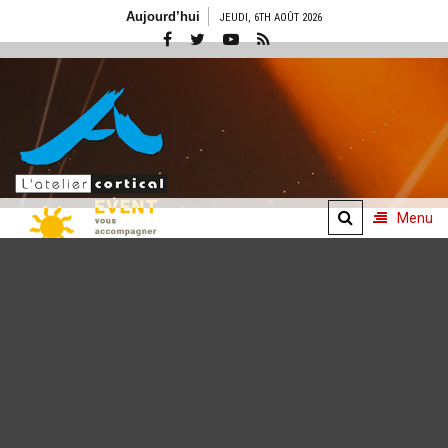
Aller
Aujourd’hui
JEUDI, 6TH AOÛT 2026
au
contenu
Menu
Concepts
événementiels
De l'idée à l'émotion
vécue