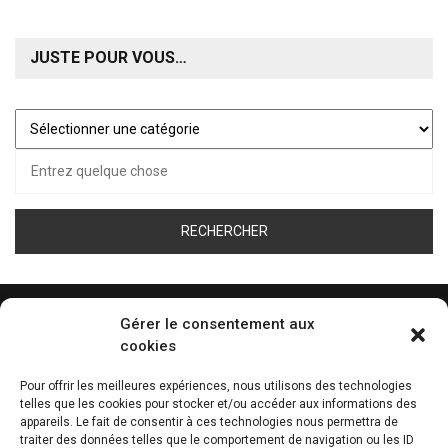
JUSTE POUR VOUS…
Juste
pour
Recherche
vous…
pour :
Gérer le consentement aux
cookies
ÉCOUTEZ LA WEB RADIO DE TOUS LES SPORT
Pour offrir les meilleures expériences, nous utilisons des technologies
telles que les cookies pour stocker et/ou accéder aux informations des
0:00
appareils. Le fait de consentir à ces technologies nous permettra de
traiter des données telles que le comportement de navigation ou les ID