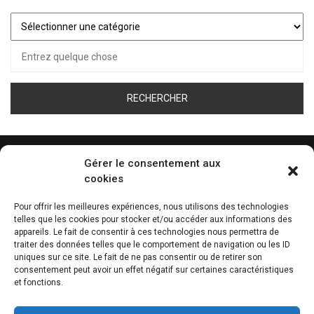
Juste
pour
Recherche
vous…
pour :
Gérer le consentement aux
cookies
ÉCOUTEZ LA WEB RADIO DE TOUS LES SPORT
Pour offrir les meilleures expériences, nous utilisons des technologies
telles que les cookies pour stocker et/ou accéder aux informations des
0:00
appareils. Le fait de consentir à ces technologies nous permettra de
traiter des données telles que le comportement de navigation ou les ID
uniques sur ce site. Le fait de ne pas consentir ou de retirer son
consentement peut avoir un effet négatif sur certaines caractéristiques
et fonctions.
THÈME D’ARTICLES