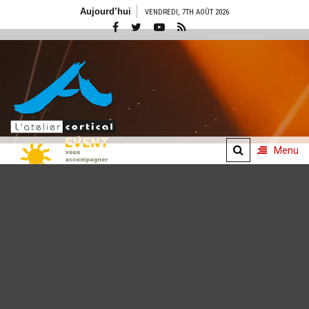
Aller
Aujourd’hui
VENDREDI, 7TH AOÛT 2026
au
contenu
Menu
Concepts
événementiels
De l'idée à l'émotion
vécue