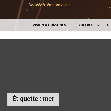
De l'idée à l'émotion vécue
VISION & DOMAINES
LES OFFRES
C
LES CONCEPTS
EXPOSITIONS
CONFÉRENCES
DIGITAL
SERVICES SUPPORTS À 
ÉVÉNEMENT
Étiquette :
mer