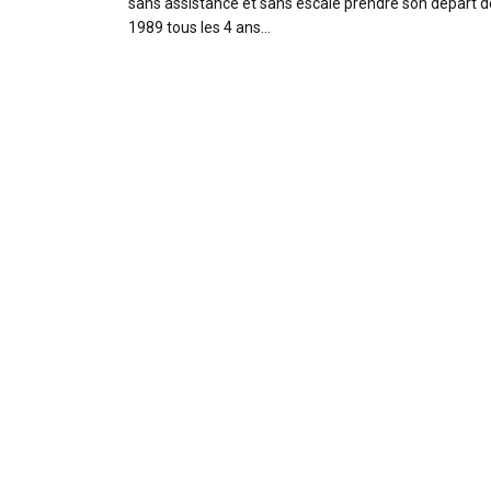
sans assistance et sans escale prendre son départ d
1989 tous les 4 ans…