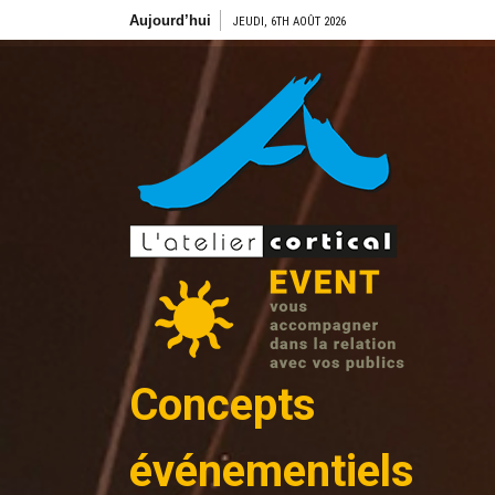
Aller
Aujourd’hui
JEUDI, 6TH AOÛT 2026
au
contenu
Concepts
événementiels