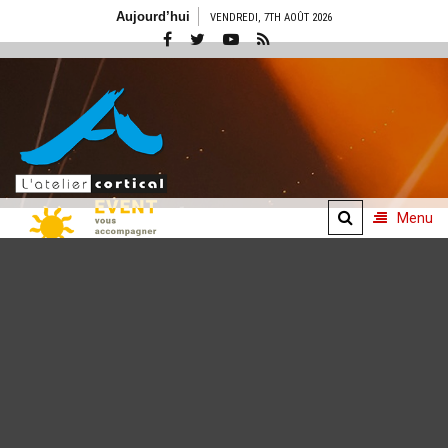
Aller
Aujourd’hui
VENDREDI, 7TH AOÛT 2026
au
contenu
Menu
Concepts
événementiels
De l'idée à l'émotion
vécue