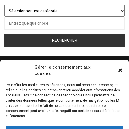
Juste
pour
Recherche
vous…
pour :
Gérer le consentement aux
cookies
ÉCOUTEZ LA WEB RADIO DE TOUS LES SPORT
Pour offrir les meilleures expériences, nous utilisons des technologies
telles que les cookies pour stocker et/ou accéder aux informations des
0:00
appareils. Le fait de consentir à ces technologies nous permettra de
traiter des données telles que le comportement de navigation ou les ID
uniques sur ce site. Le fait de ne pas consentir ou de retirer son
consentement peut avoir un effet négatif sur certaines caractéristiques
et fonctions.
THÈME D’ARTICLES