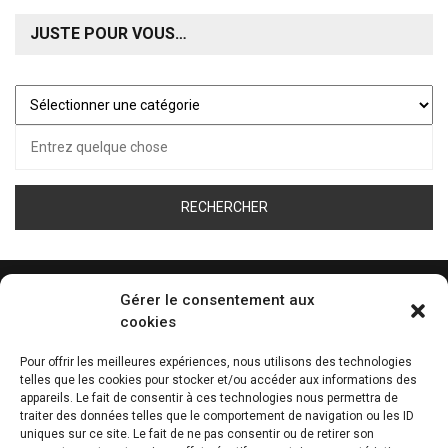
JUSTE POUR VOUS…
Juste
pour
Recherche
vous…
pour :
Gérer le consentement aux
cookies
ÉCOUTEZ LA WEB RADIO DE TOUS LES SPORT
Pour offrir les meilleures expériences, nous utilisons des technologies
telles que les cookies pour stocker et/ou accéder aux informations des
0:00
appareils. Le fait de consentir à ces technologies nous permettra de
traiter des données telles que le comportement de navigation ou les ID
uniques sur ce site. Le fait de ne pas consentir ou de retirer son