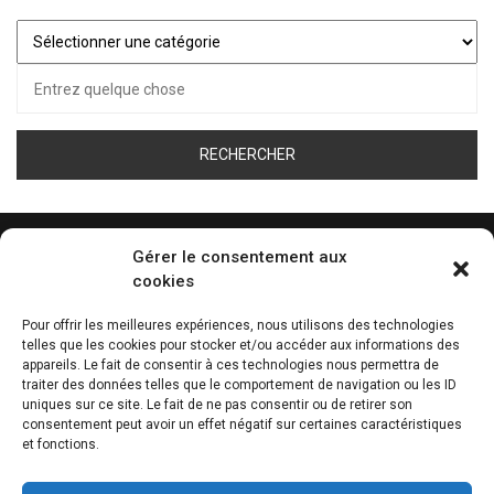
Juste
pour
Recherche
vous…
pour :
Gérer le consentement aux
cookies
ÉCOUTEZ LA WEB RADIO DE TOUS LES SPORT
Pour offrir les meilleures expériences, nous utilisons des technologies
telles que les cookies pour stocker et/ou accéder aux informations des
0:00
appareils. Le fait de consentir à ces technologies nous permettra de
traiter des données telles que le comportement de navigation ou les ID
uniques sur ce site. Le fait de ne pas consentir ou de retirer son
consentement peut avoir un effet négatif sur certaines caractéristiques
et fonctions.
THÈME D’ARTICLES