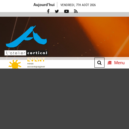
Aller
Aujourd’hui
VENDREDI, 7TH AOÛT 2026
au
contenu
Menu
Concepts
événementiels
De l'idée à l'émotion
vécue