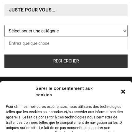
JUSTE POUR VOUS…
Juste
pour
Recherche
vous…
pour :
Gérer le consentement aux
cookies
ÉCOUTEZ LA WEB RADIO DE TOUS LES SPORT
Pour offrir les meilleures expériences, nous utilisons des technologies
telles que les cookies pour stocker et/ou accéder aux informations des
0:00
appareils. Le fait de consentir à ces technologies nous permettra de
traiter des données telles que le comportement de navigation ou les ID
uniques sur ce site. Le fait de ne pas consentir ou de retirer son